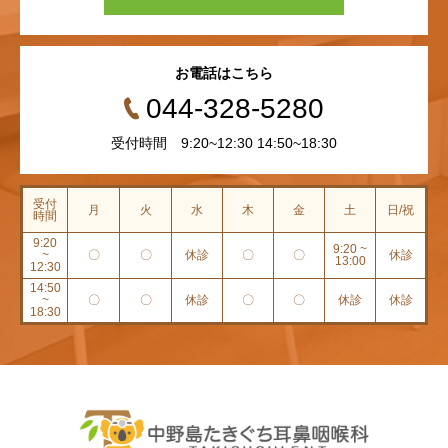
お電話はこちら
044-328-5280
受付時間 9:20~12:30 14:50~18:30
受付
月
火
水
木
金
土
日/祝
時間
9:20
9:20 ~
~
〇
〇
休診
〇
〇
休診
13:00
12:30
14:50
~
〇
〇
休診
〇
〇
休診
休診
18:30