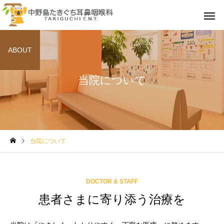
ABOUT
当院について
花粉症・アレルギー性
アレルギー
鼻炎
当院について
めまい外来
禁煙外
DOCTOR & STAFF
患者さまに寄り添う治療を