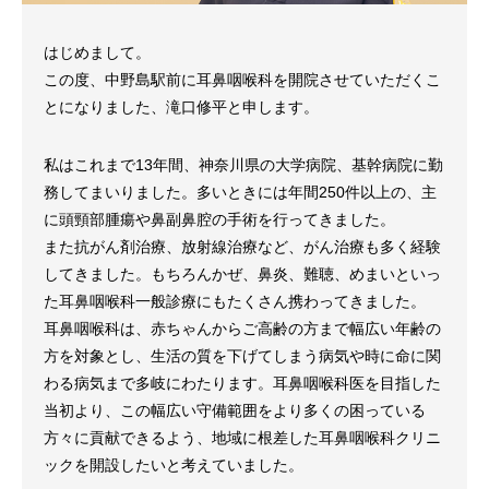
はじめまして。
この度、中野島駅前に耳鼻咽喉科を開院させていただくこ
とになりました、滝口修平と申します。
私はこれまで13年間、神奈川県の大学病院、基幹病院に勤
務してまいりました。多いときには年間250件以上の、主
に頭頸部腫瘍や鼻副鼻腔の手術を行ってきました。
また抗がん剤治療、放射線治療など、がん治療も多く経験
してきました。もちろんかぜ、鼻炎、難聴、めまいといっ
た耳鼻咽喉科一般診療にもたくさん携わってきました。
耳鼻咽喉科は、赤ちゃんからご高齢の方まで幅広い年齢の
方を対象とし、生活の質を下げてしまう病気や時に命に関
わる病気まで多岐にわたります。耳鼻咽喉科医を目指した
当初より、この幅広い守備範囲をより多くの困っている
方々に貢献できるよう、地域に根差した耳鼻咽喉科クリニ
ックを開設したいと考えていました。