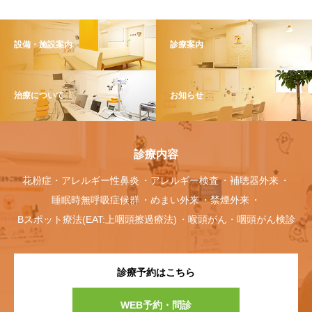
設備・施設案内
診療案内
治療について
お知らせ
診療内容
花粉症・アレルギー性鼻炎
アレルギー検査
補聴器外来
睡眠時無呼吸症候群
めまい外来
禁煙外来
Bスポット療法(EAT:上咽頭擦過療法)
喉頭がん・咽頭がん検診
診療予約はこちら
WEB予約・問診